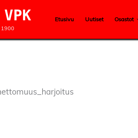
 VPK
Etusivu
Uutiset
Osastot
a 1900
nettomuus_harjoitus